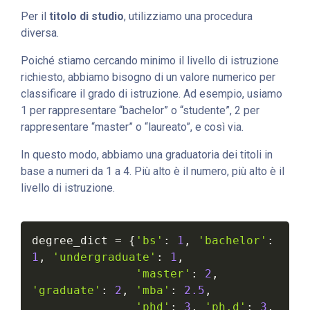
Per il
titolo di studio
, utilizziamo una procedura
diversa.
Poiché stiamo cercando minimo il livello di istruzione
richiesto, abbiamo bisogno di un valore numerico per
classificare il grado di istruzione. Ad esempio, usiamo
1 per rappresentare “bachelor” o “studente”, 2 per
rappresentare “master” o “laureato”, e così via.
In questo modo, abbiamo una graduatoria dei titoli in
base a numeri da 1 a 4. Più alto è il numero, più alto è il
livello di istruzione.
degree_dict 
=
{
'bs'
:
1
,
'bachelor'
:
1
,
'undergraduate'
:
1
,
'master'
:
2
,
'graduate'
:
2
,
'mba'
:
2.5
,
'phd'
:
3
,
'ph.d'
:
3
,