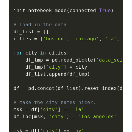
init_notebook_mode
(
connected
=
True
)
# load in the data.
df_list 
=
[
]
cities 
=
[
'boston'
,
'chicago'
,
'la'
,
'mo
for
 city 
in
 cities
:
    df_tmp 
=
 pd
.
read_pickle
(
'data_scient
    df_tmp
[
'city'
]
=
 city

    df_list
.
append
(
df_tmp
)
df 
=
 pd
.
concat
(
df_list
)
.
reset_index
(
drop
# make the city names nicer.
msk 
=
 df
[
'city'
]
==
'la'
df
.
loc
[
msk
,
'city'
]
=
'los angeles'
msk 
=
 df
[
'city'
]
==
'ny'