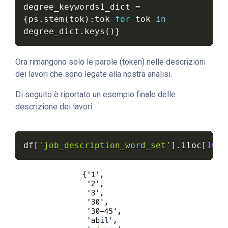
degree_keywords1_dict 
=
{
ps
.
stem
(
tok
)
:
tok 
for
 tok 
in
degree_dict
.
keys
(
)
}
Ora rimangono solo le parole (token) nelle descrizioni
dei lavori che sono legate alla nostra analisi.
Di seguito è riportato un esempio finale delle
descrizione dei lavori.
df
[
'job_description_word_set'
]
.
iloc
[
10
]