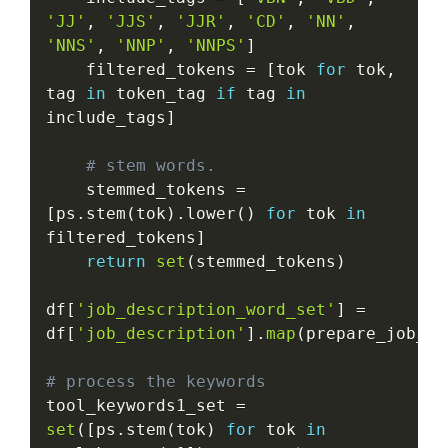
'JJ'
,
'JJS'
,
'JJR'
,
'CD'
,
'NN'
,
'NNS'
,
'NNP'
,
'NNPS'
]
    filtered_tokens 
=
[
tok 
for
 tok
,
tag 
in
 token_tag 
if
 tag 
in
include_tags
]
# stem words.
    stemmed_tokens 
=
[
ps
.
stem
(
tok
)
.
lower
(
)
for
 tok 
in
filtered_tokens
]
return
set
(
stemmed_tokens
)
df
[
'job_description_word_set'
]
=
df
[
'job_description'
]
.
map
(
prepare_job_de
# process the keywords
tool_keywords1_set 
=
set
(
[
ps
.
stem
(
tok
)
for
 tok 
in