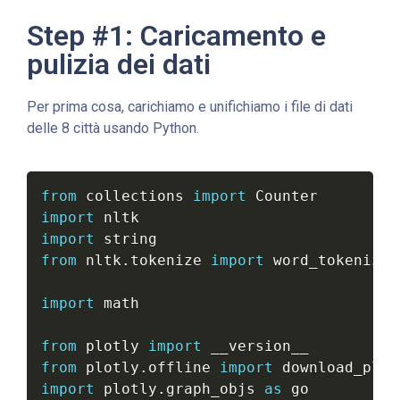
Step #1: Caricamento e
pulizia dei dati
Per prima cosa, carichiamo e unifichiamo i file di dati
delle 8 città usando Python.
from
 collections 
import
import
import
from
 nltk
.
tokenize 
import
 word_tokenize

import
 math

from
 plotly 
import
from
 plotly
.
offline 
import
 download_plot
import
 plotly
.
graph_objs 
as
 go
