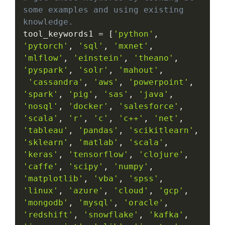
some examples and using existing 
knowledge.
tool_keywords1 
=
[
'python'
,
'pytorch'
,
'sql'
,
'mxnet'
,
'mlflow'
,
'einstein'
,
'theano'
,
'pyspark'
,
'solr'
,
'mahout'
,
'cassandra'
,
'aws'
,
'powerpoint'
,
'spark'
,
'pig'
,
'sas'
,
'java'
,
'nosql'
,
'docker'
,
'salesforce'
,
'scala'
,
'r'
,
'c'
,
'c++'
,
'net'
,
'tableau'
,
'pandas'
,
'scikitlearn'
,
'sklearn'
,
'matlab'
,
'scala'
,
'keras'
,
'tensorflow'
,
'clojure'
,
'caffe'
,
'scipy'
,
'numpy'
,
'matplotlib'
,
'vba'
,
'spss'
,
'linux'
,
'azure'
,
'cloud'
,
'gcp'
,
'mongodb'
,
'mysql'
,
'oracle'
,
'redshift'
,
'snowflake'
,
'kafka'
,