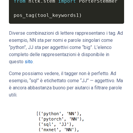
from
 nltk
.
stem 
import
 PorterStemmer

pos_tag
(
tool_keywords1
)
Diverse combinazioni di lettere rappresentano i tag. Ad
esempio, NN sta per nomi e parole singolari come
“python”, JJ sta per aggettivi come “big”. L’elenco
completo delle rappresentazioni è disponibile in
questo
sito
.
Come possiamo vedere, il tagger non è perfetto. Ad
esempio, “sql” è etichettato come “JJ” — aggettivo. Ma
è ancora abbastanza buono per aiutarci a filtrare parole
utili.