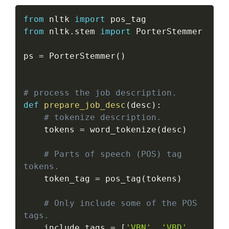
from
 nltk 
import
from
 nltk
.
stem 
import
 PorterStemmer

ps 
=
 PorterStemmer
(
)
# process the job description.
def
prepare_job_desc
(
desc
)
:
# tokenize description.
    tokens 
=
 word_tokenize
(
desc
)
# Parts of speech (POS) tag 
tokens.
    token_tag 
=
 pos_tag
(
tokens
)
# Only include some of the POS 
tags.
    include_tags 
=
[
'VBN'
,
'VBD'
,