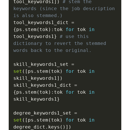
tool_keywords1
]
)
# stem the 
keywords (since the job description 
is also stemmed.)
tool_keywords1_dict 
=
{
ps
.
stem
(
tok
)
:
tok 
for
 tok 
in
tool_keywords1
}
# use this 
dictionary to revert the stemmed 
words back to the original.
skill_keywords1_set 
=
set
(
[
ps
.
stem
(
tok
)
for
 tok 
in
skill_keywords1
]
)
skill_keywords1_dict 
=
{
ps
.
stem
(
tok
)
:
tok 
for
 tok 
in
skill_keywords1
}
degree_keywords1_set 
=
set
(
[
ps
.
stem
(
tok
)
for
 tok 
in
degree_dict
.
keys
(
)
]
)