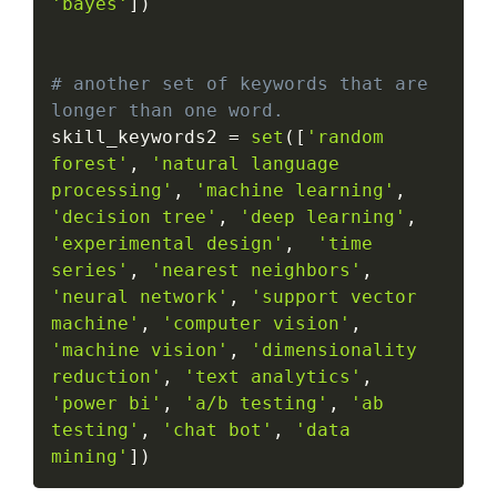
'bayes'
]
)
# another set of keywords that are 
longer than one word.
skill_keywords2 
=
set
(
[
'random 
forest'
,
'natural language 
processing'
,
'machine learning'
,
'decision tree'
,
'deep learning'
,
'experimental design'
,
'time 
series'
,
'nearest neighbors'
,
'neural network'
,
'support vector 
machine'
,
'computer vision'
,
'machine vision'
,
'dimensionality 
reduction'
,
'text analytics'
,
'power bi'
,
'a/b testing'
,
'ab 
testing'
,
'chat bot'
,
'data 
mining'
]
)