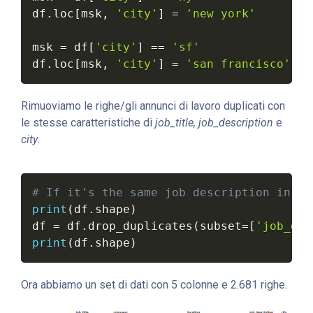
df
.
loc
[
msk
,
'city'
]
=
'new york'
msk 
=
 df
[
'city'
]
==
'sf'
df
.
loc
[
msk
,
'city'
]
=
'san francisco'
Rimuoviamo le righe/gli annunci di lavoro duplicati con
le stesse caratteristiche di
job_title, job_description
e
city
.
# If it's the same job description in th
print
(
df
.
shape
)
df 
=
 df
.
drop_duplicates
(
subset
=
[
'job_des
print
(
df
.
shape
)
Ora abbiamo un set di dati con 5 colonne e 2.681 righe.