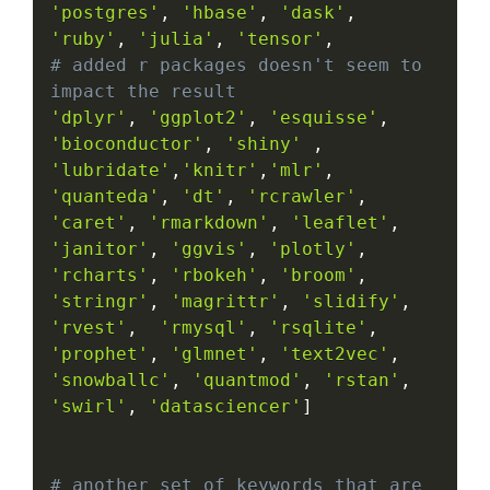
'postgres'
,
'hbase'
,
'dask'
,
'ruby'
,
'julia'
,
'tensor'
,
# added r packages doesn't seem to 
impact the result
'dplyr'
,
'ggplot2'
,
'esquisse'
,
'bioconductor'
,
'shiny'
,
'lubridate'
,
'knitr'
,
'mlr'
,
'quanteda'
,
'dt'
,
'rcrawler'
,
'caret'
,
'rmarkdown'
,
'leaflet'
,
'janitor'
,
'ggvis'
,
'plotly'
,
'rcharts'
,
'rbokeh'
,
'broom'
,
'stringr'
,
'magrittr'
,
'slidify'
,
'rvest'
,
'rmysql'
,
'rsqlite'
,
'prophet'
,
'glmnet'
,
'text2vec'
,
'snowballc'
,
'quantmod'
,
'rstan'
,
'swirl'
,
'datasciencer'
]
# another set of keywords that are 