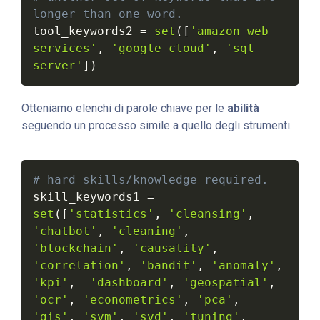
longer than one word.
tool_keywords2 
=
set
(
[
'amazon web 
services'
,
'google cloud'
,
'sql 
server'
]
)
Otteniamo elenchi di parole chiave per le
abilità
seguendo un processo simile a quello degli strumenti.
# hard skills/knowledge required.
skill_keywords1 
=
set
(
[
'statistics'
,
'cleansing'
,
'chatbot'
,
'cleaning'
,
'blockchain'
,
'causality'
,
'correlation'
,
'bandit'
,
'anomaly'
,
'kpi'
,
'dashboard'
,
'geospatial'
,
'ocr'
,
'econometrics'
,
'pca'
,
'gis'
,
'svm'
,
'svd'
,
'tuning'
,