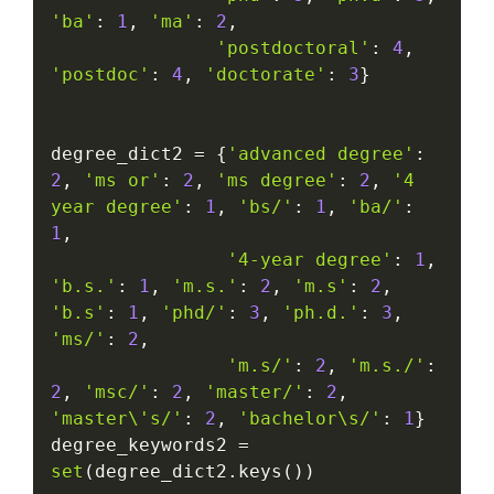
'ba'
:
1
,
'ma'
:
2
,
'postdoctoral'
:
4
,
'postdoc'
:
4
,
'doctorate'
:
3
}
degree_dict2 
=
{
'advanced degree'
:
2
,
'ms or'
:
2
,
'ms degree'
:
2
,
'4 
year degree'
:
1
,
'bs/'
:
1
,
'ba/'
:
1
,
'4-year degree'
:
1
,
'b.s.'
:
1
,
'm.s.'
:
2
,
'm.s'
:
2
,
'b.s'
:
1
,
'phd/'
:
3
,
'ph.d.'
:
3
,
'ms/'
:
2
,
'm.s/'
:
2
,
'm.s./'
:
2
,
'msc/'
:
2
,
'master/'
:
2
,
'master\'s/'
:
2
,
'bachelor\s/'
:
1
}
degree_keywords2 
=
set
(
degree_dict2
.
keys
(
)
)