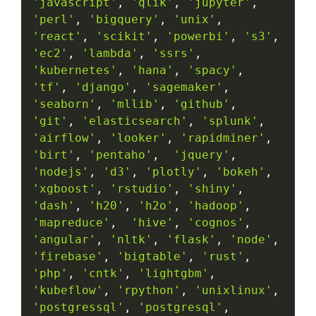
'javascript'
,
'qlik'
,
'jupyter'
,
'perl'
,
'bigquery'
,
'unix'
,
'react'
,
'scikit'
,
'powerbi'
,
's3'
,
'ec2'
,
'lambda'
,
'ssrs'
,
'kubernetes'
,
'hana'
,
'spacy'
,
'tf'
,
'django'
,
'sagemaker'
,
'seaborn'
,
'mllib'
,
'github'
,
'git'
,
'elasticsearch'
,
'splunk'
,
'airflow'
,
'looker'
,
'rapidminer'
,
'birt'
,
'pentaho'
,
'jquery'
,
'nodejs'
,
'd3'
,
'plotly'
,
'bokeh'
,
'xgboost'
,
'rstudio'
,
'shiny'
,
'dash'
,
'h20'
,
'h2o'
,
'hadoop'
,
'mapreduce'
,
'hive'
,
'cognos'
,
'angular'
,
'nltk'
,
'flask'
,
'node'
,
'firebase'
,
'bigtable'
,
'rust'
,
'php'
,
'cntk'
,
'lightgbm'
,
'kubeflow'
,
'rpython'
,
'unixlinux'
,
'postgressql'
,
'postgresql'
,