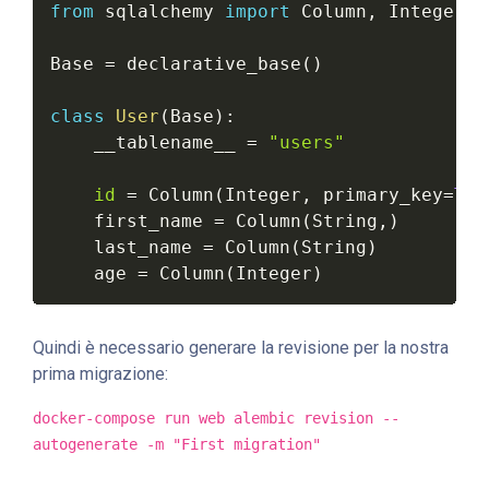
from
 sqlalchemy 
import
 Column
,
 Integer
,
 
Base 
=
 declarative_base
(
)
class
User
(
Base
)
:
    __tablename__ 
=
"users"
id
=
 Column
(
Integer
,
 primary_key
=
Tru
    first_name 
=
 Column
(
String
,
)
    last_name 
=
 Column
(
String
)
    age 
=
 Column
(
Integer
)
Quindi è necessario generare la revisione per la nostra
prima migrazione:
docker-compose run web alembic revision --
autogenerate -m "First migration"