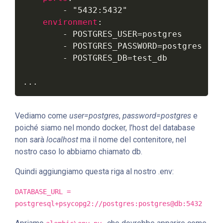
-
"5432:5432"
environment
:
-
 POSTGRES_USER=postgres

-
 POSTGRES_PASSWORD=postgres

-
 POSTGRES_DB=test_db

...
Vediamo come
user=postgres
,
password=postgres
e
poiché siamo nel mondo docker, l’host del database
non sarà
localhost
ma il nome del contenitore, nel
nostro caso lo abbiamo chiamato db.
Quindi aggiungiamo questa riga al nostro .env:
DATABASE_URL =
postgresql+psycopg2://postgres:postgres@db:5432