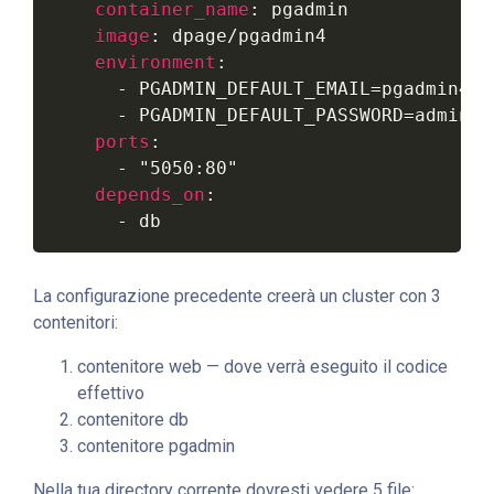
container_name
:
 pgadmin

image
:
 dpage/pgadmin4

environment
:
-
 PGADMIN_DEFAULT_EMAIL=pgadmin4@p
-
 PGADMIN_DEFAULT_PASSWORD=admin

ports
:
-
"5050:80"
depends_on
:
-
 db
La configurazione precedente creerà un cluster con 3
contenitori:
contenitore web — dove verrà eseguito il codice
effettivo
contenitore db
contenitore pgadmin
Nella tua directory corrente dovresti vedere 5 file: