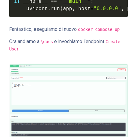
if
 __name__ 
==
"__main__"
:
    uvicorn
.
run
(
app
,
 host
=
"0.0.0.0"
,
 por
Fantastico, eseguiamo di nuovo
docker-compose up
Ora andiamo a
e invochiamo l’endpoint
\docs
Create
User