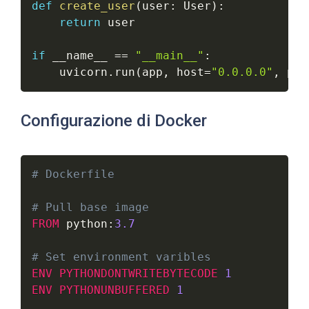
def
create_user
(
user
:
 User
)
:
return
 user

if
 __name__ 
==
"__main__"
:
    uvicorn
.
run
(
app
,
 host
=
"0.0.0.0"
,
 por
Configurazione di Docker
# Dockerfile
# Pull base image
FROM
python
:
3.7
# Set environment varibles
ENV
PYTHONDONTWRITEBYTECODE
1
ENV
PYTHONUNBUFFERED
1