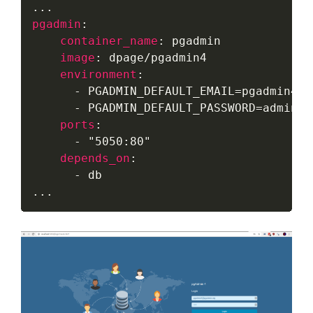
pgadmin
:
container_name
:
 pgadmin

image
:
 dpage/pgadmin4

environment
:
-
 PGADMIN_DEFAULT_EMAIL=pgadmin4@p
-
 PGADMIN_DEFAULT_PASSWORD=admin

ports
:
-
"5050:80"
depends_on
:
-
 db

...