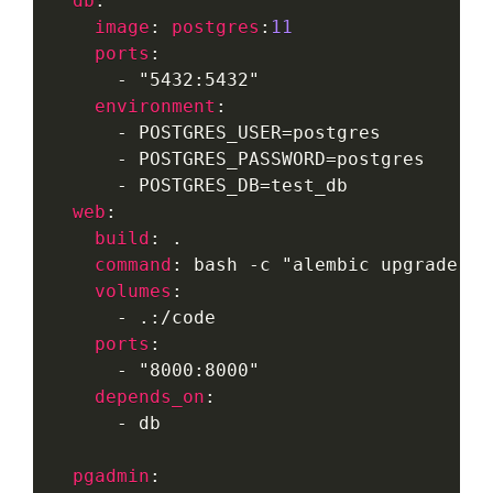
db
:
image
:
postgres
:
11
ports
:
-
"5432:5432"
environment
:
-
 POSTGRES_USER=postgres

-
 POSTGRES_PASSWORD=postgres

-
 POSTGRES_DB=test_db

web
:
build
:
 .

command
:
 bash -c 
"alembic upgrade he
volumes
:
-
 .
:
/code

ports
:
-
"8000:8000"
depends_on
:
-
 db

pgadmin
: