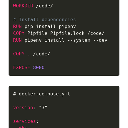
WORKDIR
/
code
/
# Install dependencies
RUN
COPY
 Pipfile Pipfile
.
lock 
/
code
/
RUN
 pipenv install 
--
system 
--
dev

COPY
.
/
code
/
EXPOSE
8000
# docker-compose.yml

version
:
"3"
services
: