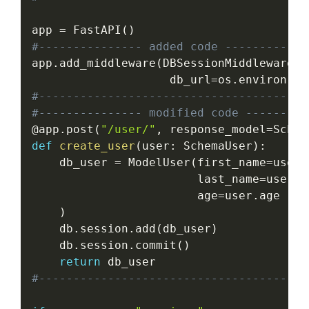
app 
=
 FastAPI
(
)
#--------------- added code ------------
app
.
add_middleware
(
DBSessionMiddleware
,
                    db_url
=
os
.
environ
[
"D
#---------------------------------------
#--------------- modified code ---------
@app
.
post
(
"/user/"
,
 response_model
=
Schem
def
create_user
(
user
:
 SchemaUser
)
:
    db_user 
=
 ModelUser
(
first_name
=
user
.
                        last_name
=
user
.
l
                        age
=
user
.
age

)
    db
.
session
.
add
(
db_user
)
    db
.
session
.
commit
(
)
return
#---------------------------------------