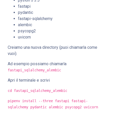
python ≥ 3.5
fastapi
pydantic
fastapi-sqlalchemy
alembic
psycopg2
uvicorn
Creiamo una nuova directory (puoi chiamarla come
vuoi).
Ad esempio possiamo chiamarla
fastapi_sqlalchemy_alembic
Apri il terminale e scrivi
cd fastapi_sqlalchemy_alembic
pipenv install --three fastapi fastapi-
sqlalchemy pydantic alembic psycopg2 uvicorn