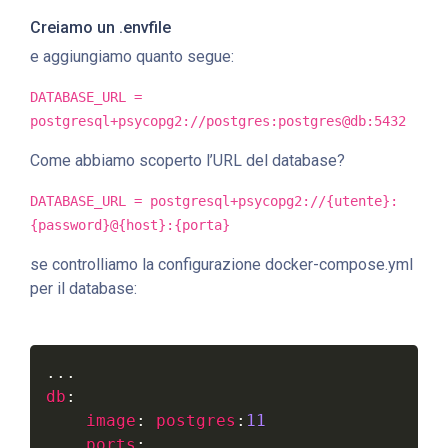
Creiamo un .envfile
e aggiungiamo quanto segue:
DATABASE_URL =
postgresql+psycopg2://postgres:postgres@db:5432
Come abbiamo scoperto l’URL del database?
DATABASE_URL = postgresql+psycopg2://{utente}:
{password}@{host}:{porta}
se controlliamo la configurazione docker-compose.yml
per il database:
db
:
image
:
postgres
:
11
ports
: