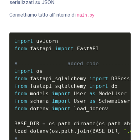
serializzati su JSON.
Connettiamo tutto all’interno di
main.py
import
from
 fastapi 
import
 FastAPI

#--------------- added code ------------
import
from
 fastapi_sqlalchemy 
import
from
 fastapi_sqlalchemy 
import
from
 models 
import
 User 
as
from
 schema 
import
 User 
as
from
 dotenv 
import
 load_dotenv

BASE_DIR 
=
 os
.
path
.
dirname
(
os
.
path
.
abspa
load_dotenv
(
os
.
path
.
join
(
BASE_DIR
,
".env
#---------------------------------------