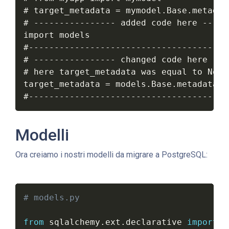
# target_metadata = mymodel.Base.metadata
# ---------------- added code here -----
import models

#---------------------------------------
# ---------------- changed code here ---
# here target_metadata was equal to None

target_metadata = models.Base.metadata

#---------------------------------------
Modelli
Ora creiamo i nostri modelli da migrare a PostgreSQL:
# models.py
from
 sqlalchemy
.
ext
.
declarative 
import