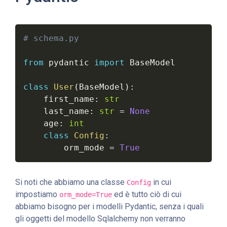
# schema.py
from
 pydantic 
import
 BaseModel

class
User
(
BaseModel
)
:
    first_name
:
str
    last_name
:
str
=
None
    age
:
int
class
Config
:
        orm_mode 
=
True
Si noti che abbiamo una classe
in cui
Config
impostiamo
ed è tutto ciò di cui
orm_mode=True
abbiamo bisogno per i modelli Pydantic, senza i quali
gli oggetti del modello Sqlalchemy non verranno