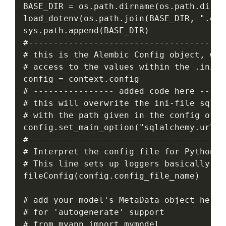
BASE_DIR = os.path.dirname(os.path.dirna
load_dotenv(os.path.join(BASE_DIR, ".env"
sys.path.append(BASE_DIR)

#---------------------------------------
# this is the Alembic Config object, whi
# access to the values within the .ini f
config = context.config

# ---------------- added code here -----
# this will overwrite the ini-file sqlal
# with the path given in the config of t
config.set_main_option("sqlalchemy.url",
#---------------------------------------
# Interpret the config file for Python lo
# This line sets up loggers basically.

fileConfig(config.config_file_name)

# add your model's MetaData object here

# for 'autogenerate' support

# from myapp import mymodel
