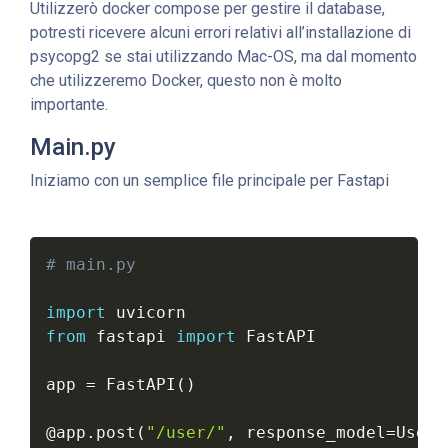
Utilizzerò docker compose per gestire il database,
potresti ricevere alcuni errori relativi all’installazione di
psycopg2 se stai utilizzando Mac-OS, ma dal momento
che utilizzeremo Docker, questo non è molto
importante.
Main.py
Iniziamo con un semplice file principale per Fastapi
# main.py
import
from
 fastapi 
import
 FastAPI

app 
=
 FastAPI
(
)
@app
.
post
(
"/user/"
,
 response_model
=
User
)