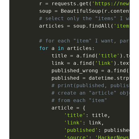
        r 
=
 requests
.
get
(
'https://news.y
        soup 
=
 BeautifulSoup
(
r
.
content
,
 
# select only the "items" I want
        articles 
=
 soup
.
findAll
(
'item'
)
# for each "item" I want, parse 
for
 a 
in
 articles
:
            title 
=
 a
.
find
(
'title'
)
.
text

            link 
=
 a
.
find
(
'link'
)
.
text

            published_wrong 
=
 a
.
find
(
'pu
            published 
=
 datetime
.
strptim
# print(published, published
# create an "article" object
# from each "item"
            article 
=
{
'title'
:
 title
,
'link'
:
 link
,
'published'
:
 published
,
'source'
:
'HackerNews RS