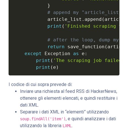
}
# append my "article_list" w
            article_list
.
append
(
article
)
print
(
'Finished scraping the
# after the loop, dump my sa
return
 save_function
(
article
except
 Exception 
as
 e
:
print
(
'The scraping job failed. 
print
(
e
)
I codice di cui sopra prevede di:
Inviare una richiesta al feed RSS di HackerNews,
ottenere gli elementi elencati, e quindi restituire i
dati XML.
Separare i dati XML in “elementi” utilizzando
, e quindi analizzare i dati
soup.findAll('item')
utilizzando la libreria
.
LXML