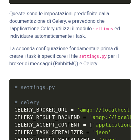
Queste sono le impostazioni predefinite dalla
documentazione di Celery, e prevedono che
l’applicazione Celery utilizzi il modulo
ed
settings
individuare automaticamente i task.
La seconda configurazione fondamentale prima di
creare i task è specificare il file
per il
settings.py
broker di messaggi (RabbitMQ) e Celery.
# settings.py
# celery
CELERY_BROKER_URL 
=
'amqp://localhost:56
CELERY_RESULT_BACKEND 
=
'amqp://localhos
CELERY_ACCEPT_CONTENT 
=
[
'application/js
CELERY_TASK_SERIALIZER 
=
'json'
CELERY_RESULT_SERIALIZER 
=
'json'