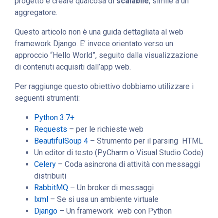
progetto è creare qualcosa di
scalabile
, simile a un
aggregatore.
Questo articolo non è una guida dettagliata al web
framework Django. E’ invece orientato verso un
approccio “Hello World”, seguito dalla visualizzazione
di contenuti acquisiti dall’app web.
Per raggiunge questo obiettivo dobbiamo utilizzare i
seguenti strumenti:
Python 3.7+
Requests
– per le richieste web
BeautifulSoup 4
– Strumento per il parsing HTML
Un editor di testo (PyCharm o Visual Studio Code)
Celery
– Coda asincrona di attività con messaggi
distribuiti
RabbitMQ
– Un broker di messaggi
lxml
– Se si usa un ambiente virtuale
Django
– Un framework web con Python