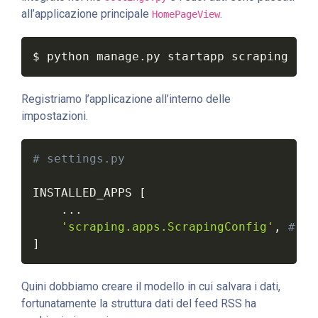
all’applicazione principale
.
HomePageView
$ python manage.py startapp scraping
Registriamo l’applicazione all’interno delle
impostazioni.
# settings.py
INSTALLED_APPS 
[
.
.
.
'scraping.apps.ScrapingConfig'
,
# ne
]
Quini dobbiamo creare il modello in cui salvara i dati,
fortunatamente la struttura dati del feed RSS ha