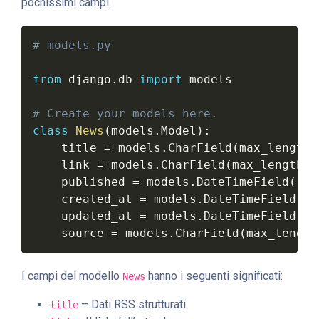
pochissimi campi.
# models.py
from
 django
.
db 
import
 models

# Create your models here.
class
News
(
models
.
Model
)
:
    title 
=
 models
.
CharField
(
max_length
=
    link 
=
 models
.
CharField
(
max_length
=
2
    published 
=
 models
.
DateTimeField
(
)
    created_at 
=
 models
.
DateTimeField
(
au
    updated_at 
=
 models
.
DateTimeField
(
au
    source 
=
 models
.
CharField
(
max_length
I campi del modello
hanno i seguenti significati:
News
– Dati RSS strutturati
title