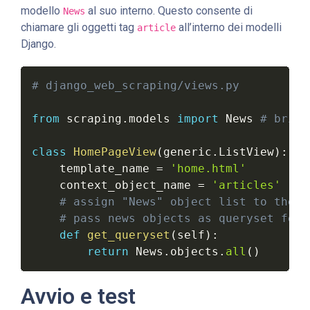
modello
al suo interno. Questo consente di
News
chiamare gli oggetti tag
all’interno dei modelli
article
Django.
# django_web_scraping/views.py
from
 scraping
.
models 
import
 News 
# bring
class
HomePageView
(
generic
.
ListView
)
:
    template_name 
=
'home.html'
    context_object_name 
=
'articles'
# assign "News" object list to the o
# pass news objects as queryset for 
def
get_queryset
(
self
)
:
return
 News
.
objects
.
all
(
)
Avvio e test