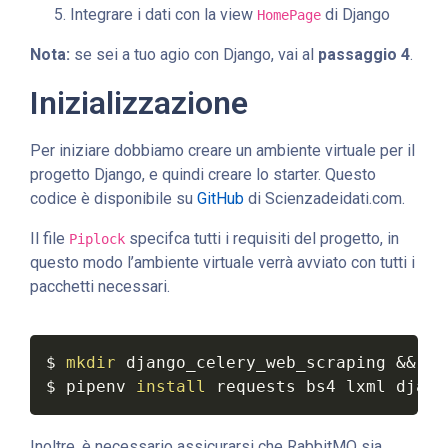
Integrare i dati con la view
di Django
HomePage
Nota:
se sei a tuo agio con Django, vai al
passaggio 4
.
Inizializzazione
Per iniziare dobbiamo creare un ambiente virtuale per il
progetto Django, e quindi creare lo starter. Questo
codice è disponibile su
GitHub
di Scienzadeidati.com.
Il file
specifca tutti i requisiti del progetto, in
Piplock
questo modo l’ambiente virtuale verrà avviato con tutti i
pacchetti necessari.
$ 
mkdir
 django_celery_web_scraping 
&&
cd
$ pipenv 
install
 requests bs4 lxml djang
Inoltre, è necessario assicurarsi che RabbitMQ sia