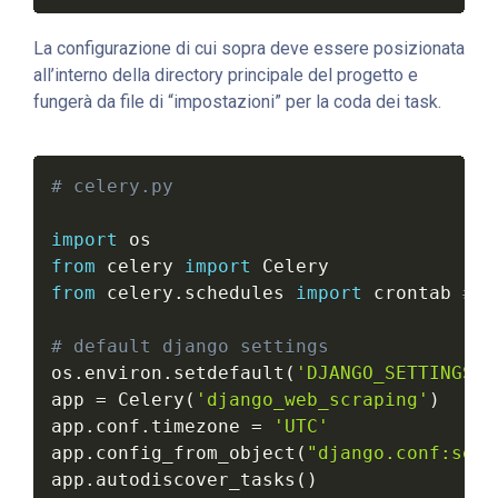
La configurazione di cui sopra deve essere posizionata
all’interno della directory principale del progetto e
fungerà da file di “impostazioni” per la coda dei task.
# celery.py
import
from
 celery 
import
from
 celery
.
schedules 
import
 crontab 
# s
# default django settings
os
.
environ
.
setdefault
(
'DJANGO_SETTINGS_M
app 
=
 Celery
(
'django_web_scraping'
)
app
.
conf
.
timezone 
=
'UTC'
app
.
config_from_object
(
"django.conf:sett
app
.
autodiscover_tasks
(
)