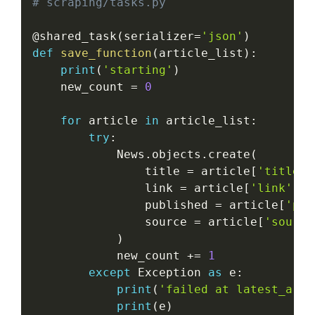
# scraping/tasks.py
@shared_task
(
serializer
=
'json'
)
def
save_function
(
article_list
)
:
print
(
'starting'
)
    new_count 
=
0
for
 article 
in
 article_list
:
try
:
            News
.
objects
.
create
(
                title 
=
 article
[
'title'
]
                link 
=
 article
[
'link'
]
,
                published 
=
 article
[
'pub
                source 
=
 article
[
'source
)
            new_count 
+=
1
except
 Exception 
as
 e
:
print
(
'failed at latest_arti
print
(
e
)