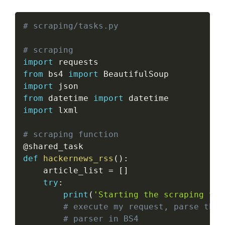
# scraping/tasks.py
# scraping
import
from
 bs4 
import
import
from
 datetime 
import
import
 lxml

# scraping function
@shared_task
def
hackernews_rss
(
)
:
    article_list 
=
[
]
try
:
print
(
'Starting the scraping too
# execute my request, parse the 
# parser in BS4