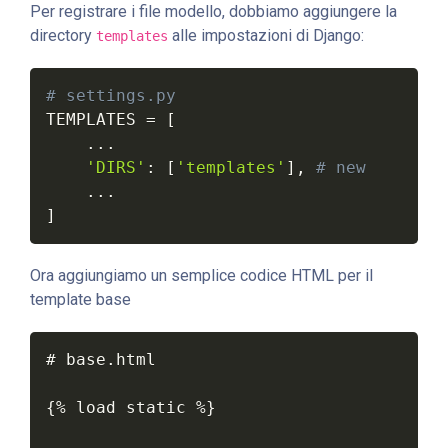
Per registrare i file modello, dobbiamo aggiungere la
directory
alle impostazioni di Django:
templates
# settings.py
TEMPLATES 
=
[
.
.
.
'DIRS'
:
[
'templates'
]
,
# new
.
.
.
]
Ora aggiungiamo un semplice codice HTML per il
template base
# base.html

{% load static %}
