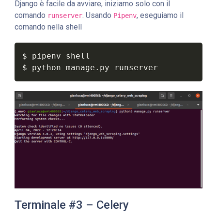
Django è facile da avviare, iniziamo solo con il
comando
. Usando
, eseguiamo il
runserver
Pipenv
comando nella shell
$ pipenv shell

$ python manage.py runserver
Terminale #3 – Celery