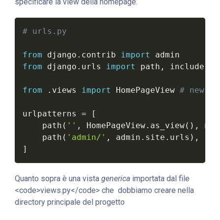
specificare la view della homepage.
# urls.py
from
 django
.
contrib 
import
from
 django
.
urls 
import
 path
,
 include

from
.
views 
import
 HomePageView 
# new
urlpatterns 
=
[
    path
(
''
,
 HomePageView
.
as_view
(
)
,
 nam
    path
(
'admin/'
,
 admin
.
site
.
urls
)
,
]
Quanto sopra è una vista
generica
importata dal file
<code>views.py</code> che dobbiamo creare nella
directory principale del progetto