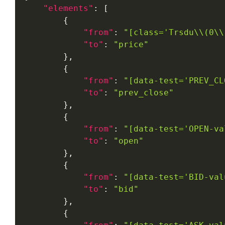
"elements"
:
[
{
"from"
:
"[class='Trsdu\\(0\\
"to"
:
"price"
}
,
{
"from"
:
"[data-test='PREV_CL
"to"
:
"prev_close"
}
,
{
"from"
:
"[data-test='OPEN-va
"to"
:
"open"
}
,
{
"from"
:
"[data-test='BID-val
"to"
:
"bid"
}
,
{