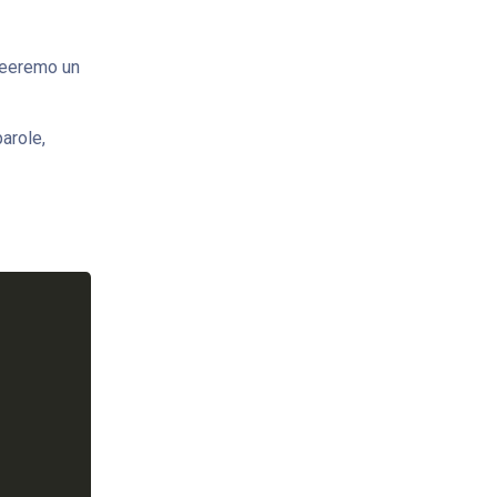
creeremo un
parole,