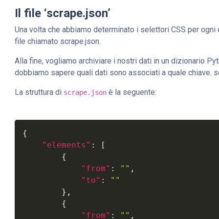
Il file ‘scrape.json’
Una volta che abbiamo determinato i selettori CSS per ogni 
file chiamato scrape.json.
Alla fine, vogliamo archiviare i nostri dati in un dizionario Py
dobbiamo sapere quali dati sono associati a quale chiave. 
La struttura di
è la seguente:
scrape.json
{
"elements"
:
[
{
"from"
:
""
,
"to"
:
""
}
,
{
"from"
:
""
,