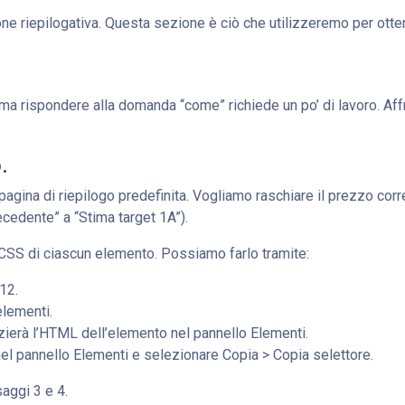
e riepilogativa. Questa sezione è ciò che utilizzeremo per otten
 ma rispondere alla domanda “come” richiede un po’ di lavoro. Af
.
pagina di riepilogo predefinita. Vogliamo raschiare il prezzo corr
recedente” a “Stima target 1A”).
e CSS di ciascun elemento. Possiamo farlo tramite:
12.
elementi.
zierà l’HTML dell’elemento nel pannello Elementi.
el pannello Elementi e selezionare Copia > Copia selettore.
aggi 3 e 4.