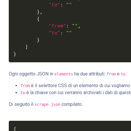
"to"
:
""
}
,
{
"from"
:
""
,
"to"
:
""
}
]
}
Ogni oggetto JSON in
ha due attributi:
e
.
elements
from
to
è il selettore CSS di un elemento di cui vogliamo i
from
è la chiave con cui verranno archiviati i dati di ques
to
Di seguito il
compilato:
scrape.json
{