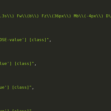
.3s\\) Fw\\(b\\) Fz\\(36px\\) Mb\\(-4px\\) D\
OSE-value'] [class]"
,
lue'] [class]"
,
ue'] [class]"
,