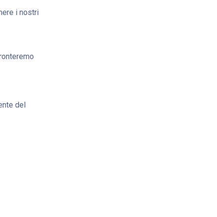
ere i nostri
fronteremo
ente del